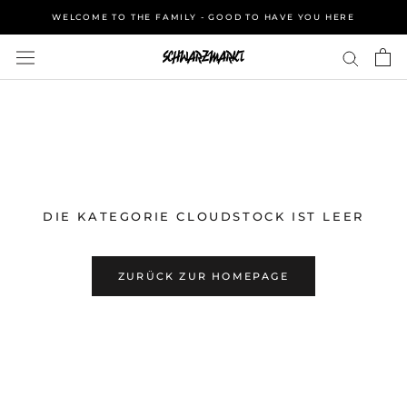
Direkt
WELCOME TO THE FAMILY - GOOD TO HAVE YOU HERE
zum
Inhalt
DIE KATEGORIE CLOUDSTOCK IST LEER
ZURÜCK ZUR HOMEPAGE