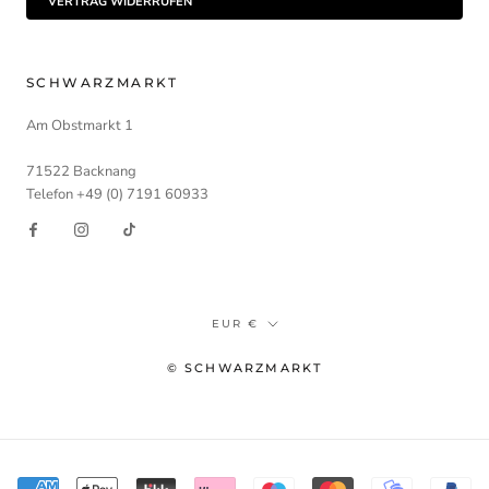
VERTRAG WIDERRUFEN
SCHWARZMARKT
Am Obstmarkt 1
71522 Backnang
Telefon +49 (0) 7191 60933
Währung
EUR €
© SCHWARZMARKT