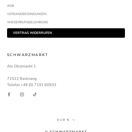
AGB
VERSANDBEDINGUNGEN
WIEDERRUFSBELEHRUNG
VERTRAG WIDERRUFEN
SCHWARZMARKT
Am Obstmarkt 1
71522 Backnang
Telefon +49 (0) 7191 60933
Währung
EUR €
© SCHWARZMARKT