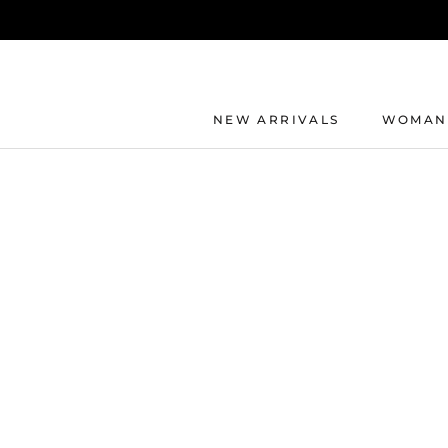
Direkt
zum
Inhalt
NEW ARRIVALS
WOMAN
NEW ARRIVALS
WOMAN