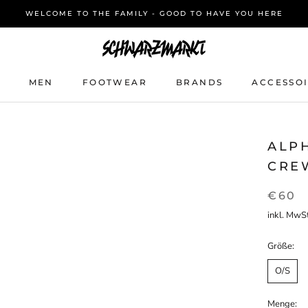
WELCOME TO THE FAMILY - GOOD TO HAVE YOU HERE
MEN
FOOTWEAR
BRANDS
ACCESSO
MEN
FOOTWEAR
BRANDS
ACCESSO
ALP
CRE
€60
inkl. MwSt
Größe:
O/S
Menge: