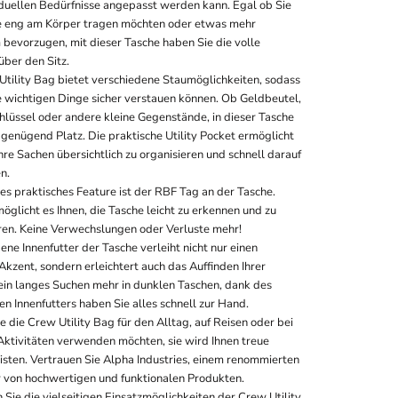
viduellen Bedürfnisse angepasst werden kann. Egal ob Sie
e eng am Körper tragen möchten oder etwas mehr
 bevorzugen, mit dieser Tasche haben Sie die volle
über den Sitz.
Utility Bag bietet verschiedene Staumöglichkeiten, sodass
re wichtigen Dinge sicher verstauen können. Ob Geldbeutel,
hlüssel oder andere kleine Gegenstände, in dieser Tasche
 genügend Platz. Die praktische Utility Pocket ermöglicht
Ihre Sachen übersichtlich zu organisieren und schnell darauf
n.
es praktisches Feature ist der RBF Tag an der Tasche.
öglicht es Ihnen, die Tasche leicht zu erkennen und zu
ieren. Keine Verwechslungen oder Verluste mehr!
ne Innenfutter der Tasche verleiht nicht nur einen
 Akzent, sondern erleichtert auch das Auffinden Ihrer
ein langes Suchen mehr in dunklen Taschen, dank des
n Innenfutters haben Sie alles schnell zur Hand.
e die Crew Utility Bag für den Alltag, auf Reisen oder bei
ktivitäten verwenden möchten, sie wird Ihnen treue
eisten. Vertrauen Sie Alpha Industries, einem renommierten
r von hochwertigen und funktionalen Produkten.
Sie die vielseitigen Einsatzmöglichkeiten der Crew Utility