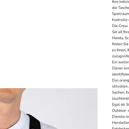
Ihre indi
die Tasch
Spielraum
Kontrolle 
Die Crew 
Sie all Ih
Handy, Sc
finden Sie
es Ihnen, 
zuzugreife
Ein weiter
Dieser erm
identifiz
Das orange
stilvollen
Sachen. K
leuchtende
Egal ob Si
Outdoor-A
Dienste l
Herstelle
Entdecken 