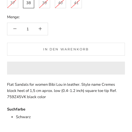
37
38
39
40
41
Menge:
IN DEN WARENKORB
Flat Sandals for women Bibi Lou in leather. Style name Cremes
block heel of 1,5 cm aprox. low (0.4-1.2 inch) square toe tip Ref.
759Z45VK black color
Suchfarbe
Schwarz