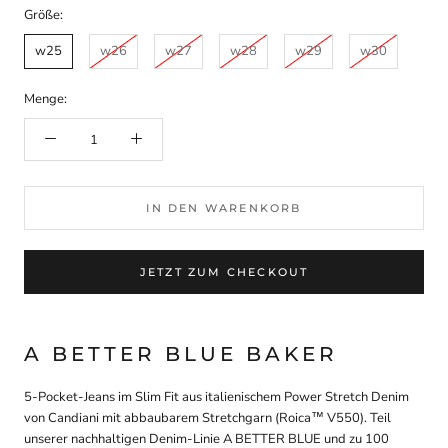
Größe:
w25
w26
w27
w28
w29
w30
Menge:
IN DEN WARENKORB
JETZT ZUM CHECKOUT
A BETTER BLUE BAKER
5-Pocket-Jeans im Slim Fit aus italienischem Power Stretch Denim
von Candiani mit abbaubarem Stretchgarn (Roica™ V550). Teil
unserer nachhaltigen Denim-Linie A BETTER BLUE und zu 100