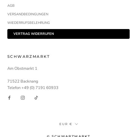
AGB
VERSANDBEDINGUNGEN
WIEDERRUFSBELEHRUNG
VERTRAG WIDERRUFEN
SCHWARZMARKT
Am Obstmarkt 1
71522 Backnang
Telefon +49 (0) 7191 60933
Währung
EUR €
© SCHWARZMARKT