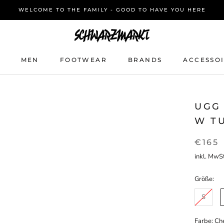
WELCOME TO THE FAMILY - GOOD TO HAVE YOU HERE
MEN
FOOTWEAR
BRANDS
ACCESSO
MEN
FOOTWEAR
BRANDS
ACCESSO
UGG
W T
€165
inkl. MwSt
Größe:
S
Farbe:
Ch