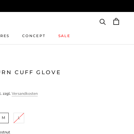
IRES
CONCEPT
SALE
IRES
CONCEPT
SALE
URN CUFF GLOVE
. zzgl.
Versandkosten
M
L
estnut