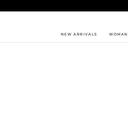
Direkt
zum
Inhalt
NEW ARRIVALS
WOMAN
NEW ARRIVALS
WOMAN