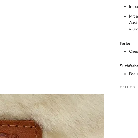
Impo
Mit 
Aust
wurd
Farbe
Ches
Suchfarb
Brau
TEILEN