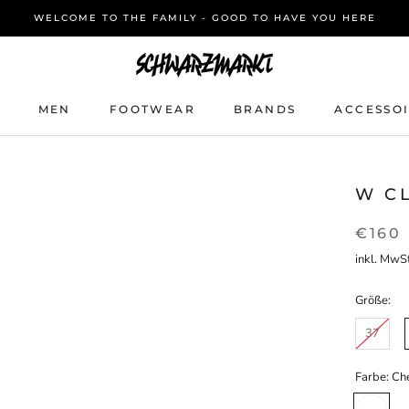
WELCOME TO THE FAMILY - GOOD TO HAVE YOU HERE
MEN
FOOTWEAR
BRANDS
ACCESSO
MEN
FOOTWEAR
BRANDS
ACCESSO
W C
€160
inkl. MwSt
Größe:
37
Farbe:
Ch
Chestnut