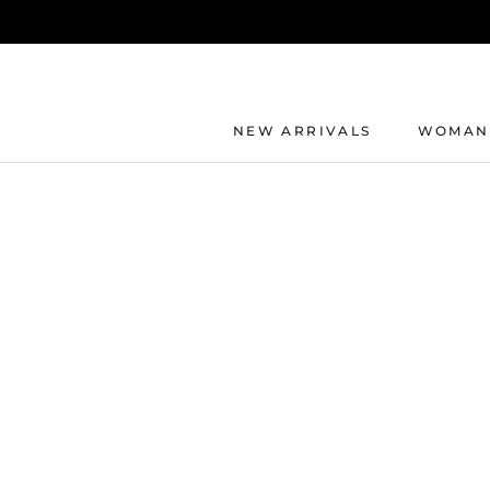
Direkt
zum
Inhalt
NEW ARRIVALS
WOMAN
NEW ARRIVALS
WOMAN