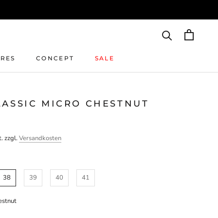
IRES
CONCEPT
SALE
IRES
CONCEPT
SALE
LASSIC MICRO CHESTNUT
. zzgl.
Versandkosten
38
39
40
41
estnut