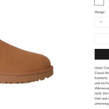
Menge:
Unser Clas
Classic B
Komfort).
und ein F
Wärmeregu
nicht. Di
Halt und 
unterwegs