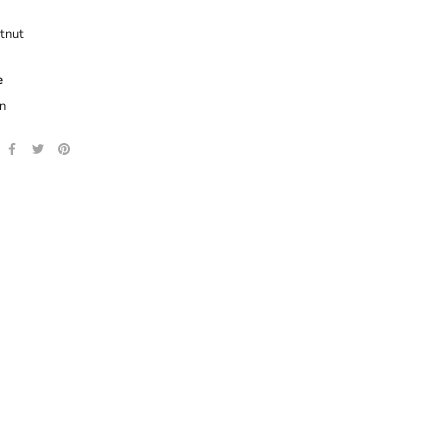
tnut
e
n