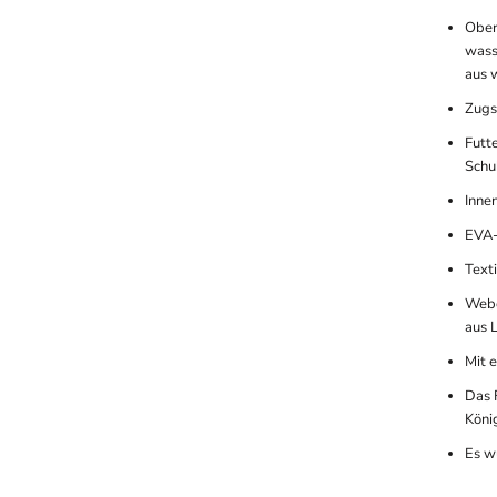
Ober
wass
aus 
Zugs
Futt
Schu
Inne
EVA-
Text
Webe
aus 
Mit 
Das 
Köni
Es w