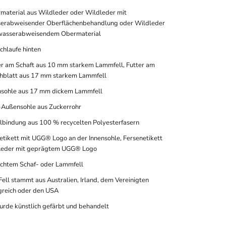
material aus Wildleder oder Wildleder mit
erabweisender Oberflächenbehandlung oder Wildleder
wasserabweisendem Obermaterial
chlaufe hinten
er am Schaft aus 10 mm starkem Lammfell, Futter am
hblatt aus 17 mm starkem Lammfell
nsohle aus 17 mm dickem Lammfell
Außensohle aus Zuckerrohr
ilbindung aus 100 % recycelten Polyesterfasern
tikett mit UGG® Logo an der Innensohle, Fersenetikett
Leder mit geprägtem UGG® Logo
echtem Schaf- oder Lammfell
Fell stammt aus Australien, Irland, dem Vereinigten
greich oder den USA
urde künstlich gefärbt und behandelt